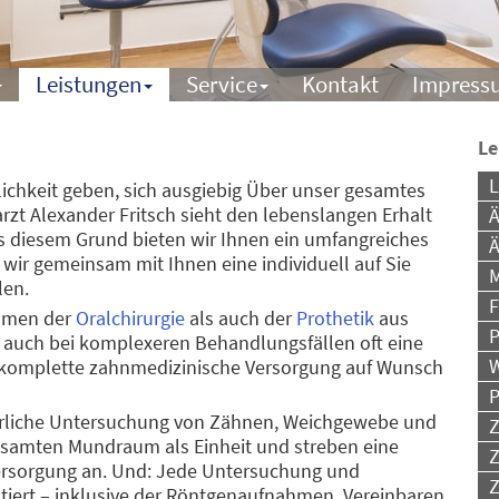
Leistungen
Service
Kontakt
Impress
Le
L
lichkeit geben, sich ausgiebig Über unser gesamtes
arzt Alexander Fritsch sieht den lebenslangen Erhalt
Ä
s diesem Grund bieten wir Ihnen ein umfangreiches
Ä
wir gemeinsam mit Ihnen eine individuell auf Sie
M
len.
F
ahmen der
Oralchirurgie
als auch der
Prothetik
aus
P
 auch bei komplexeren Behandlungsfällen oft eine
W
e komplette zahnmedizinische Versorgung auf Wunsch
P
hrliche Untersuchung von Zähnen, Weichgewebe und
Z
esamten Mundraum als Einheit und streben eine
Z
Versorgung an. Und: Jede Untersuchung und
Z
iert – inklusive der Röntgenaufnahmen. Vereinbaren