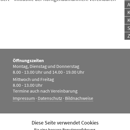
A
K
K
S
Z
Öffnungszeiten
Montag, Dienstag und Donnerstag
8.00 - 13.00 Uhr und 14.00 - 19.00 Uhr
Mittwoch und Freitag
8.00 - 13.00 Uhr
Termine auch nach Vereinbarung
Impressum
·
Datenschutz
·
Bildnachweise
Diese Seite verwendet Cookies
für eine bessere Benutzererfahrung.