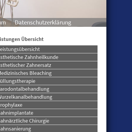
um
Datenschutzerklärung
istungen Übersicht
eistungsübersicht
sthetische Zahnheilkunde
sthetischer Zahnersatz
edizinisches Bleaching
üllungstherapie
arodontalbehandlung
urzelkanalbehandlung
rophylaxe
ahnimplantate
ahnärztliche Chirurgie
ahnsanierung